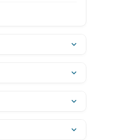
4.
Selecciona
la
ión:
entrada correcta y
disfruta del mejor
contenido.
dido TV
udo