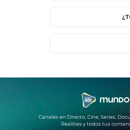
1.
Verifica
que el deco
esté conectado a la
corriente y las luces led
¿T
estén encendidas.
1.
Enciende Mundo
GO!
y con el control
remoto, selecciona
Vincular.
1.
Presiona
el botón
de la casita en tu control
para ir a la pantalla
principal.
1.
Presiona
el botón
de
ajustes
para acceder
a
configuración
.
Canales en Directo, Cine, Series, D
Realities y todos tus conteni