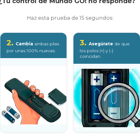
¿Tu control de Mundo GO! no responde?
Haz esta prueba de 15 segundos:
2.
3.
Cambia
ambas pilas
Asegúrate
de que
por unas 100% nuevas.
los polos (+) y (-)
coincidan.