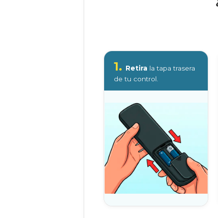
1.
Retira
la tapa trasera
de tu control.