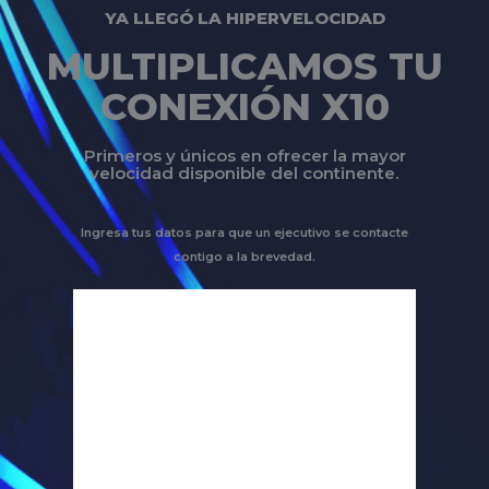
YA LLEGÓ LA HIPERVELOCIDAD
MULTIPLICAMOS TU
CONEXIÓN X10
Primeros y únicos en ofrecer la mayor
velocidad disponible del continente.
Ingresa tus datos para que un ejecutivo se contacte
contigo a la brevedad.