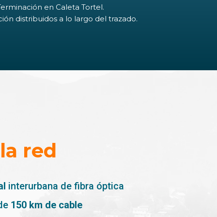
erminación en Caleta Tortel.
ón distribuidos a lo largo del trazado.
la red
al
interurbana de fibra óptica
 de
150 km de cable