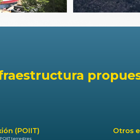
fraestructura propue
ión (POIIT)
Otros 
POIIT terrestres: