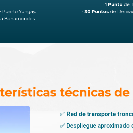
•
1 Punto
de T
 y Puerto Yungay.
•
30 Puntos
de Derivaci
hía Bahamondes.
terísticas técnicas de 
✅
Red de transporte tronc
✅ Despliegue aproximado