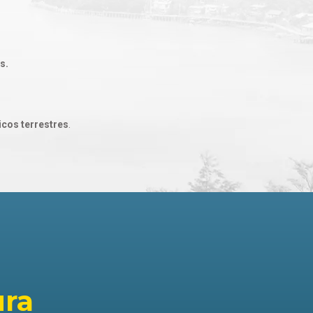
s.
icos terrestres
.
ura