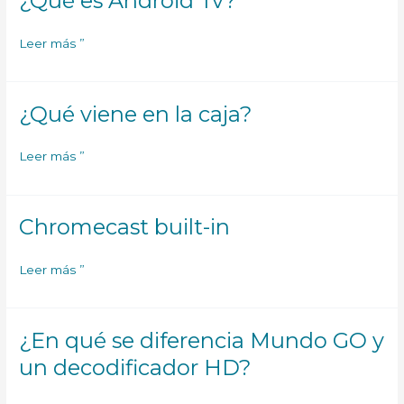
¿Qué es Android Tv?
es
Android
Leer más ”
Tv?
¿Qué viene en la caja?
¿Qué
viene
en
Leer más ”
la
caja?
Chromecast built-in
Chromecast
built-
in
Leer más ”
¿En qué se diferencia Mundo GO y
¿En
qué
un decodificador HD?
se
diferencia